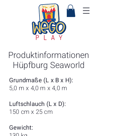
Produktinformationen
Hüpfburg Seaworld
Grundmaße (L x B x H):
5,0 m x 4,0 m x 4,0 m
Luftschlauch (L x D):
150 cm x 25 cm
Gewicht:
130 kg